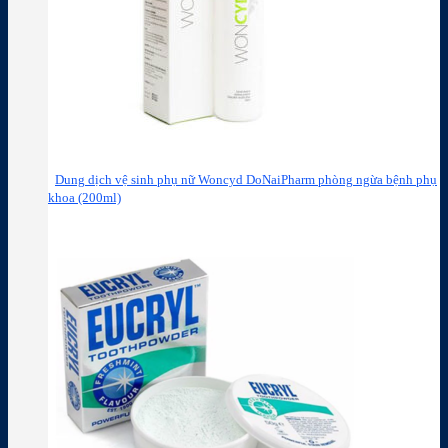
Dung dịch vệ sinh phụ nữ Woncyd DoNaiPharm phòng ngừa bệnh phụ
khoa (200ml)