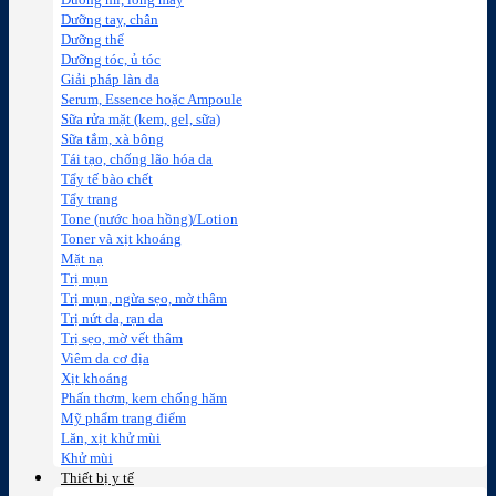
Dưỡng mi, lông mày
Dưỡng tay, chân
Dưỡng thể
Dưỡng tóc, ủ tóc
Giải pháp làn da
Serum, Essence hoặc Ampoule
Sữa rửa mặt (kem, gel, sữa)
Sữa tắm, xà bông
Tái tạo, chống lão hóa da
Tẩy tế bào chết
Tẩy trang
Tone (nước hoa hồng)/Lotion
Toner và xịt khoáng
Mặt nạ
Trị mụn
Trị mụn, ngừa sẹo, mờ thâm
Trị nứt da, rạn da
Trị sẹo, mờ vết thâm
Viêm da cơ địa
Xịt khoáng
Phấn thơm, kem chống hăm
Mỹ phẩm trang điểm
Lăn, xịt khử mùi
Khử mùi
Thiết bị y tế