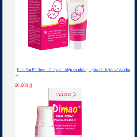
Kem Em Bé New – Giúp cải thiện và phòng ngừa các bệnh về da cho
bé
60.000
₫