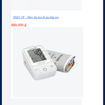
3NZ1-1P – Máy đo huyết áp bắp tay
880.000
₫