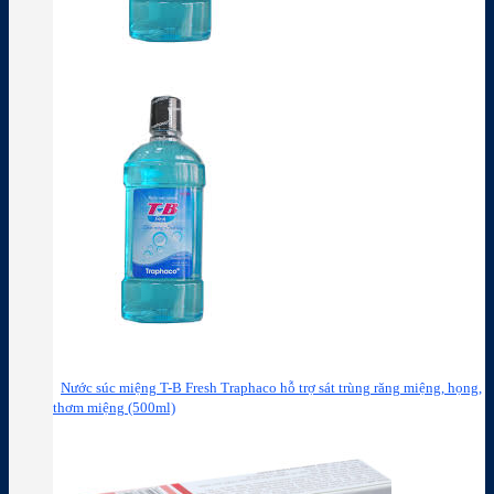
Nước súc miệng T-B Fresh Traphaco hỗ trợ sát trùng răng miệng, họng,
thơm miệng (500ml)