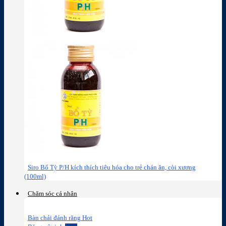
Siro Bổ Tỳ P/H kích thích tiêu hóa cho trẻ chán ăn, còi xương
(100ml)
Chăm sóc cá nhân
Bàn chải đánh răng