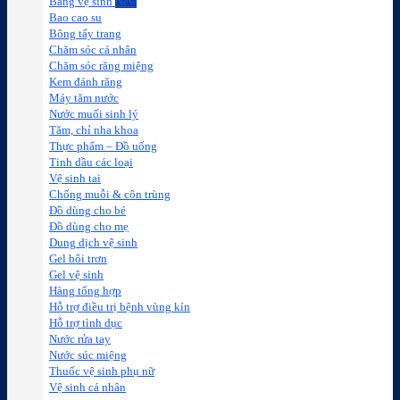
Băng vệ sinh
Bao cao su
Bông tẩy trang
Chăm sóc cá nhân
Chăm sóc răng miệng
Kem đánh răng
Máy tăm nước
Nước muối sinh lý
Tăm, chỉ nha khoa
Thực phẩm – Đồ uống
Tinh dầu các loại
Vệ sinh tai
Chống muỗi & côn trùng
Đồ dùng cho bé
Đồ dùng cho mẹ
Dung dịch vệ sinh
Gel bôi trơn
Gel vệ sinh
Hàng tổng hợp
Hỗ trợ điều trị bệnh vùng kín
Hỗ trợ tình dục
Nước rửa tay
Nước súc miệng
Thuốc vệ sinh phụ nữ
Vệ sinh cá nhân