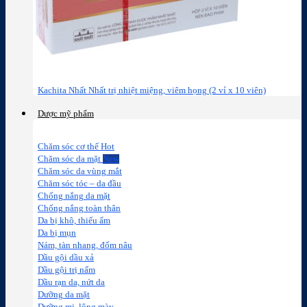
Kachita Nhất Nhất trị nhiệt miệng, viêm họng (2 vỉ x 10 viên)
Dược mỹ phẩm
Chăm sóc cơ thể
Chăm sóc da mặt
Chăm sóc da vùng mắt
Chăm sóc tóc – da đầu
Chống nắng da mặt
Chống nắng toàn thân
Da bị khô, thiếu ẩm
Da bị mụn
Nám, tàn nhang, đốm nâu
Dầu gội dầu xả
Dầu gội trị nấm
Dầu rạn da, nứt da
Dưỡng da mặt