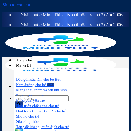
Skip to content
Nhà Thuốc Minh Thi 2 | Nhà thuốc uy tín từ năm 2006
Nhà Thuốc Minh Thi 2 | Nhà thuốc uy tín từ năm 2006
Trang chủ
Mẹ và Bé
Dầu gội, sữa tắm cho bé
Kem dưỡng cho bé
Mang thai, trước và sau khi sinh
Ngủ ngon cho trẻ
Nước yến, yến sào
Phát triển chiều cao cho trẻ
Phát triển trí não, thị lực cho trẻ
Sữa công
Đồ dùng cho
Chăm sóc da
Trị
Siro ho cho trẻ
thức
bé
mặt
mụn
Sữa công thức
Tăng đề kháng, miễn dịch cho trẻ