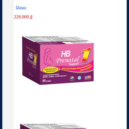
Dimao
228.000
₫