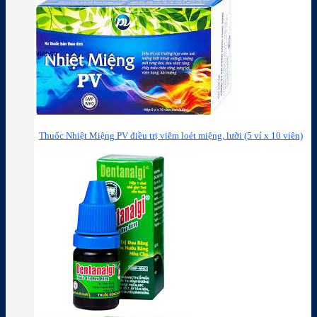
Thuốc Nhiệt Miệng PV điều trị viêm loét miệng, lưỡi (5 vỉ x 10 viên)