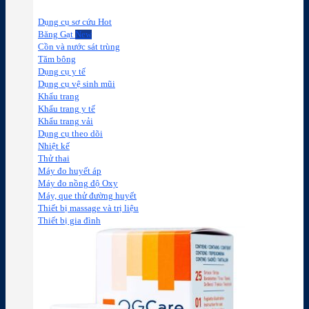
Dụng cụ sơ cứu
Băng Gạt
Cồn và nước sát trùng
Tăm bông
Dụng cụ y tế
Dụng cụ vệ sinh mũi
Khẩu trang
Khẩu trang y tế
Khẩu trang vải
Dụng cụ theo dõi
Nhiệt kế
Thử thai
Máy đo huyết áp
Máy đo nồng độ Oxy
Máy, que thử đường huyết
Thiết bị massage và trị liệu
Thiết bị gia đình