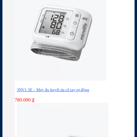
3NV1-3E – Máy đo huyết áp cổ tay tự động
780.000
₫