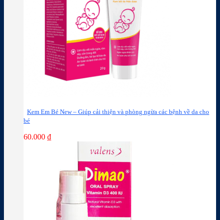
Kem Em Bé New – Giúp cải thiện và phòng ngừa các bệnh về da cho
bé
60.000
₫