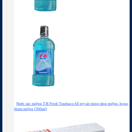
Nước súc miệng T-B Fresh Traphaco hỗ trợ sát trùng răng miệng, họng,
thơm miệng (500ml)