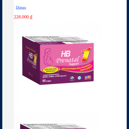
Dimao
228.000
₫