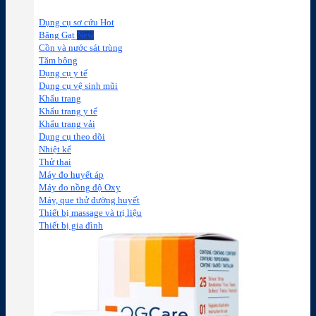
Dụng cụ sơ cứu
Băng Gạt
Cồn và nước sát trùng
Tăm bông
Dụng cụ y tế
Dụng cụ vệ sinh mũi
Khẩu trang
Khẩu trang y tế
Khẩu trang vải
Dụng cụ theo dõi
Nhiệt kế
Thử thai
Máy đo huyết áp
Máy đo nồng độ Oxy
Máy, que thử đường huyết
Thiết bị massage và trị liệu
Thiết bị gia đình