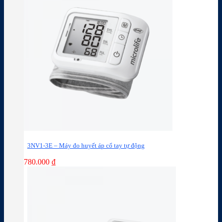
3NV1-3E – Máy đo huyết áp cổ tay tự động
780.000
₫