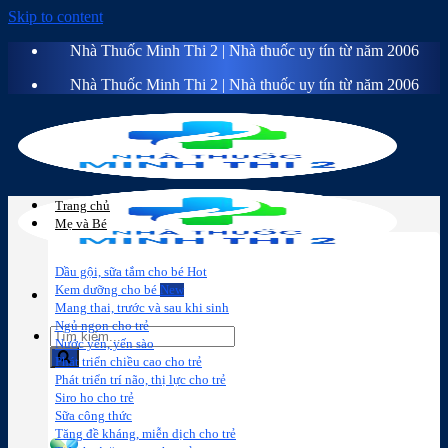
Skip to content
Nhà Thuốc Minh Thi 2 | Nhà thuốc uy tín từ năm 2006
Nhà Thuốc Minh Thi 2 | Nhà thuốc uy tín từ năm 2006
Trang chủ
Mẹ và Bé
Dầu gội, sữa tắm cho bé
Kem dưỡng cho bé
Mang thai, trước và sau khi sinh
Ngủ ngon cho trẻ
Nước yến, yến sào
Phát triển chiều cao cho trẻ
Phát triển trí não, thị lực cho trẻ
Sữa công
Đồ dùng cho
Chăm sóc da
Trị
Siro ho cho trẻ
thức
bé
mặt
mụn
Sữa công thức
Tăng đề kháng, miễn dịch cho trẻ