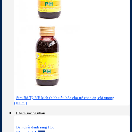
Siro Bổ Tỳ P/H kích thích tiêu hóa cho trẻ chán ăn, còi xương
(100ml)
Chăm sóc cá nhân
Bàn chải đánh răng