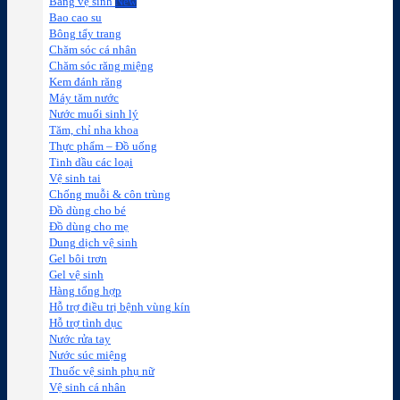
Băng vệ sinh
Bao cao su
Bông tẩy trang
Chăm sóc cá nhân
Chăm sóc răng miệng
Kem đánh răng
Máy tăm nước
Nước muối sinh lý
Tăm, chỉ nha khoa
Thực phẩm – Đồ uống
Tinh dầu các loại
Vệ sinh tai
Chống muỗi & côn trùng
Đồ dùng cho bé
Đồ dùng cho mẹ
Dung dịch vệ sinh
Gel bôi trơn
Gel vệ sinh
Hàng tổng hợp
Hỗ trợ điều trị bệnh vùng kín
Hỗ trợ tình dục
Nước rửa tay
Nước súc miệng
Thuốc vệ sinh phụ nữ
Vệ sinh cá nhân