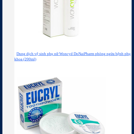
Dung dịch vệ sinh phụ nữ Woncyd DoNaiPharm phòng ngừa bệnh phụ
khoa (200ml)