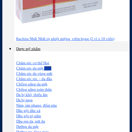
Kachita Nhất Nhất trị nhiệt miệng, viêm họng (2 vỉ x 10 viên)
Dược mỹ phẩm
Chăm sóc cơ thể
Chăm sóc da mặt
Chăm sóc da vùng mắt
Chăm sóc tóc – da đầu
Chống nắng da mặt
Chống nắng toàn thân
Da bị khô, thiếu ẩm
Da bị mụn
Nám, tàn nhang, đốm nâu
Dầu gội dầu xả
Dầu gội trị nấm
Dầu rạn da, nứt da
Dưỡng da mặt