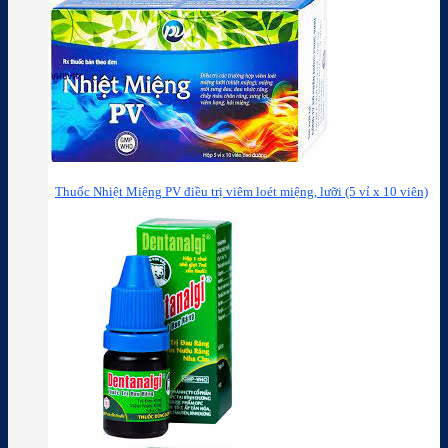
Thuốc Nhiệt Miệng PV điều trị viêm loét miệng, lưỡi (5 vỉ x 10 viên)