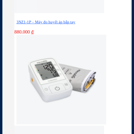
3NZ1-1P – Máy đo huyết áp bắp tay
880.000
₫