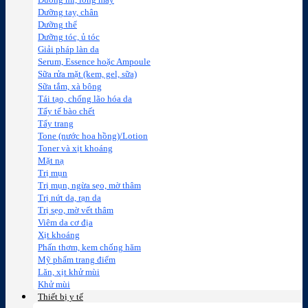
Dưỡng mi, lông mày
Dưỡng tay, chân
Dưỡng thể
Dưỡng tóc, ủ tóc
Giải pháp làn da
Serum, Essence hoặc Ampoule
Sữa rửa mặt (kem, gel, sữa)
Sữa tắm, xà bông
Tái tạo, chống lão hóa da
Tẩy tế bào chết
Tẩy trang
Tone (nước hoa hồng)/Lotion
Toner và xịt khoáng
Mặt nạ
Trị mụn
Trị mụn, ngừa sẹo, mờ thâm
Trị nứt da, rạn da
Trị sẹo, mờ vết thâm
Viêm da cơ địa
Xịt khoáng
Phấn thơm, kem chống hăm
Mỹ phẩm trang điểm
Lăn, xịt khử mùi
Khử mùi
Thiết bị y tế