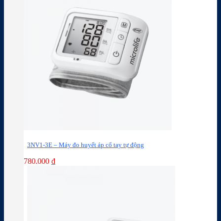
3NV1-3E – Máy đo huyết áp cổ tay tự động
780.000
₫