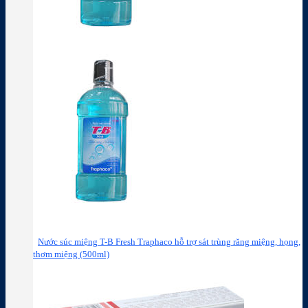
Nước súc miệng T-B Fresh Traphaco hỗ trợ sát trùng răng miệng, họng,
thơm miệng (500ml)