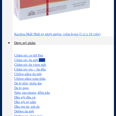
Kachita Nhất Nhất trị nhiệt miệng, viêm họng (2 vỉ x 10 viên)
Dược mỹ phẩm
Chăm sóc cơ thể
Chăm sóc da mặt
Chăm sóc da vùng mắt
Chăm sóc tóc – da đầu
Chống nắng da mặt
Chống nắng toàn thân
Da bị khô, thiếu ẩm
Da bị mụn
Nám, tàn nhang, đốm nâu
Dầu gội dầu xả
Dầu gội trị nấm
Dầu rạn da, nứt da
Dưỡng da mặt