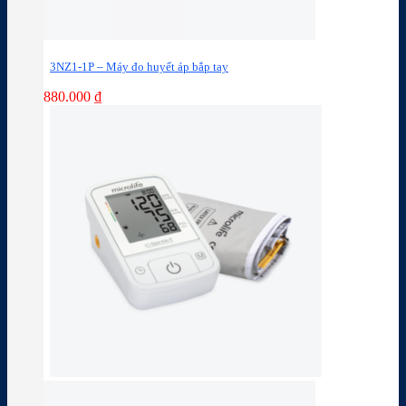
3NZ1-1P – Máy đo huyết áp bắp tay
880.000
₫