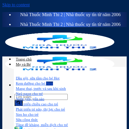
Skip to content
Nhà Thuốc Minh Thi 2 | Nhà thuốc uy tín từ năm 2006
Nhà Thuốc Minh Thi 2 | Nhà thuốc uy tín từ năm 2006
Trang chủ
Mẹ và Bé
Dầu gội, sữa tắm cho bé
Kem dưỡng cho bé
Mang thai, trước và sau khi sinh
Ngủ ngon cho trẻ
Nước yến, yến sào
Phát triển chiều cao cho trẻ
Phát triển trí não, thị lực cho trẻ
Sữa công
Đồ dùng cho
Chăm sóc da
Trị
Siro ho cho trẻ
thức
bé
mặt
mụn
Sữa công thức
Tăng đề kháng, miễn dịch cho trẻ