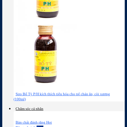
Siro Bổ Tỳ P/H kích thích tiêu hóa cho trẻ chán ăn, còi xương
(100ml)
Chăm sóc cá nhân
Bàn chải đánh răng