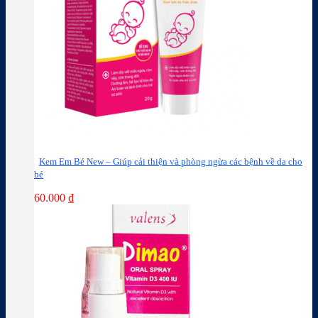
Kem Em Bé New – Giúp cải thiện và phòng ngừa các bệnh về da cho
bé
60.000
₫