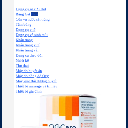
Dụng cụ sơ cứu
Băng Gạt
Cồn và nước sát trùng
Tăm bông
Dụng cụ y tế
Dụng cụ vệ sinh mũi
Khẩu trang
Khẩu trang y tế
Khẩu trang vải
Dụng cụ theo dõi
Nhiệt kế
Thử thai
Máy đo huyết áp
Máy đo nồng độ Oxy
Máy, que thử đường huyết
Thiết bị massage và trị liệu
Thiết bị gia đình