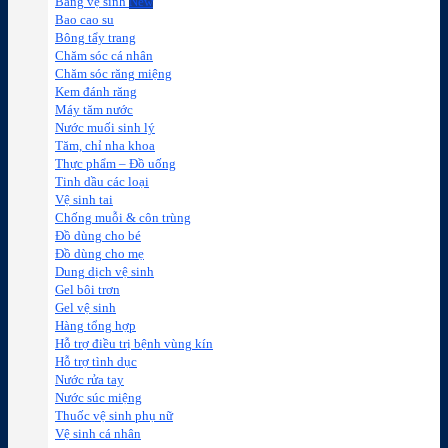
Băng vệ sinh
Bao cao su
Bông tẩy trang
Chăm sóc cá nhân
Chăm sóc răng miệng
Kem đánh răng
Máy tăm nước
Nước muối sinh lý
Tăm, chỉ nha khoa
Thực phẩm – Đồ uống
Tinh dầu các loại
Vệ sinh tai
Chống muỗi & côn trùng
Đồ dùng cho bé
Đồ dùng cho mẹ
Dung dịch vệ sinh
Gel bôi trơn
Gel vệ sinh
Hàng tổng hợp
Hỗ trợ điều trị bệnh vùng kín
Hỗ trợ tình dục
Nước rửa tay
Nước súc miệng
Thuốc vệ sinh phụ nữ
Vệ sinh cá nhân