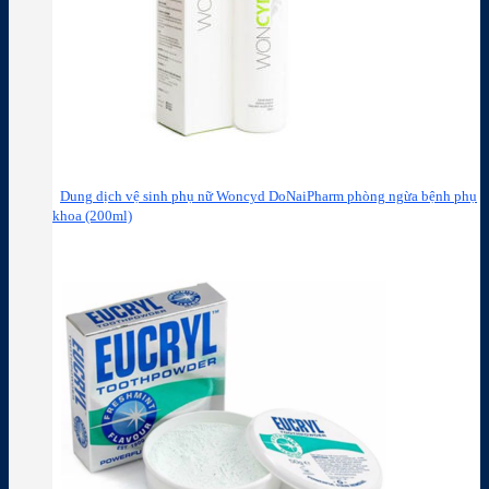
Dung dịch vệ sinh phụ nữ Woncyd DoNaiPharm phòng ngừa bệnh phụ
khoa (200ml)