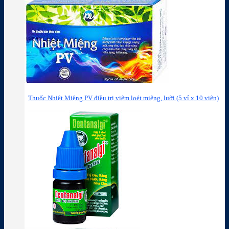
Thuốc Nhiệt Miệng PV điều trị viêm loét miệng, lưỡi (5 vỉ x 10 viên)