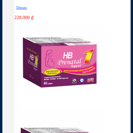
Dimao
228.000
₫