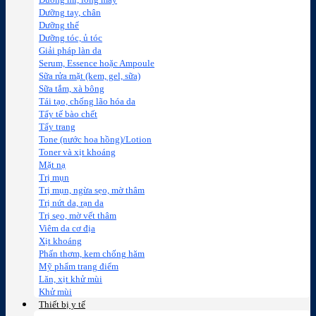
Dưỡng mi, lông mày
Dưỡng tay, chân
Dưỡng thể
Dưỡng tóc, ủ tóc
Giải pháp làn da
Serum, Essence hoặc Ampoule
Sữa rửa mặt (kem, gel, sữa)
Sữa tắm, xà bông
Tái tạo, chống lão hóa da
Tẩy tế bào chết
Tẩy trang
Tone (nước hoa hồng)/Lotion
Toner và xịt khoáng
Mặt nạ
Trị mụn
Trị mụn, ngừa sẹo, mờ thâm
Trị nứt da, rạn da
Trị sẹo, mờ vết thâm
Viêm da cơ địa
Xịt khoáng
Phấn thơm, kem chống hăm
Mỹ phẩm trang điểm
Lăn, xịt khử mùi
Khử mùi
Thiết bị y tế